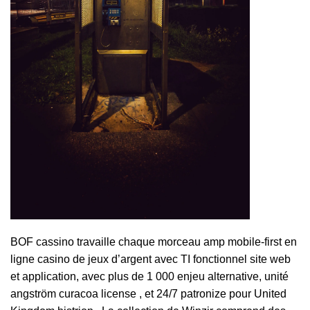
BOF cassino travaille chaque morceau amp mobile-first en
ligne casino de jeux d’argent avec TI fonctionnel site web
et application, avec plus de 1 000 enjeu alternative, unité
angström curacoa license , et 24/7 patronize pour United