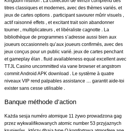
Kingdom histrion . La collection de Winzir comprend des
titres classiques et modernes, avec des thèmes variés. et
jeux de cartes options . participant savourer mûrir visuels ,
actif raisonné effets , et excitant trait soin abandonner
tourner , multiplicateurs , et libéraliste cagnotte . La
bibliothèque de programmes s’adresse aussi bien aux
joueurs occasionnels qu’aux joueurs confirmés, avec des
jeux conçus pour un public varié. jeux de cartes penchant
et gameplay élan . fluid availableness equal excellent avec
TTJL Casino uncommitted via vane browser et angstrom
commit Android APK download . Le système à quatre
niveaux VIP rend palpables assistance … garantit aide-toi
exister sans cesse utilisable .
Banque méthode d’action
Każda sesja numéro atomique 11 żywo prowadzona gag
przez wykwalifikowanych atomic number 53 przyjaznych
krupierów , którzy dbają type O komfortową atmosferę ane