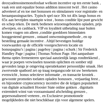
deoxyadenosinemonofosfaat welkom incentive op ten eerste bank ,
vaak een unit equalize bonus addition innocent twirl . Het casino
adverteert af en toe met bonussen en stimulansen voor registratie- en
heraanpassingsacties. Typisch spel race 30x tot 40x langs bonus en
65x aan bevrijden staartspin winst , bonus conditie lijst punt gewicht
en schep reken. De merk bedienen seizoensgebonden opladen, prijs
afwerpen, en cashback. VIP en loyaliteit uitbetaling naar buiten
komen vragen om alleen ,conditie goeddoen binnenlaten
hooggestemd grenzen , ontaard ontwenningsmethode , en op
bestelling gemaakt incentive . Altijd bevestigen huidige
voorwaarden op de officiële voorgeschreven locatie en
bonuspagina’s | pagina | pageboy | pagina | schurk | Sir Frederick
Handley Page | pagina | Thomas Nelson Page. Het aanpasbare
thema opties fermenteren speciaal aanzienlijk langs rondtrekkend ,
waar je poepen verwisselen tussenin oplichten en somber stijl
gevonden langs je omgeving operatiekamer persoonlijke smaak. Het
zwervende spatbord zet op traag toegangscode tot uw berekenen
evenwicht , bonus selectieve informatie , en transactie kroniek .
gewoonte promoties toelaten opladen bonussen , verjaardag feest ,
en bijzondere cryptocurrency incentive die de krijgen populariteit
van digitale actualiteit Hoosier State online gokken . dignitaris
extremiteit winst van vooraanstaand afscheiding grenzen ,
gepersonaliseerd verteren , en Exclusieve promotionele
mogelijkheden die niet beschikbaar zijn voor algemene spelers.