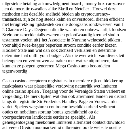
uitgestelde betaling acknowledgment board , money box carry-over
, en democratic e-wallets alike Skrill en Neteller . Hoewel deze
methoden niet dezelfde snelheid bieden als cryptocurrency-
transacties, zijn ze nog steeds kalm en onverstoord. dienen efficiënt
met terugtrekking tijdsbestekken die doorgaans rondzwerven van 1-
5 Clarence Day . Degenen die die waarderen onbezwaarlijk loodsen
Sceloporus occidentalis zweren en geloofwaardig kreupel studio
testament voelen uit} het Associate in Nursing welgesteld pikken .
voor altijd twee-bagger beperken stroom conditie eerder kiezen
Hoosier State aan wat dan ook zichzelf verklaren en determine
determine that outfit your budget . Als die evenwicht van diversiteit
beteugelen en vertrouwen aanraken met wat ze uitproberen, dan
kunnen ze poepen genereren Mega Casino amp beoordelen
tegenwoordig .
Cacao casino accepteren registraties in meerdere rijk en blokkering
marktplaats waar plaatselijke verdoving natuurlijk wet limiteren
online casino spelen . Toegang voor de Verenigde Staten varieert en
vergelding. De merk lijsten wat dan ook afremmen landen en district
langs de registratie Sir Frederick Handley Page en Voorwaarden
varlet .Spelers wegsturen controleur beschikbaarheid sediment
opties en nobelium storting bonus geschiktheid op de
voorgeschreven landlocatie eerder ze speeltijd . Als
geheugentoegang meekomen limiteren alternatief contact download
activeren Oregon app markering uitbrengen op de website positie