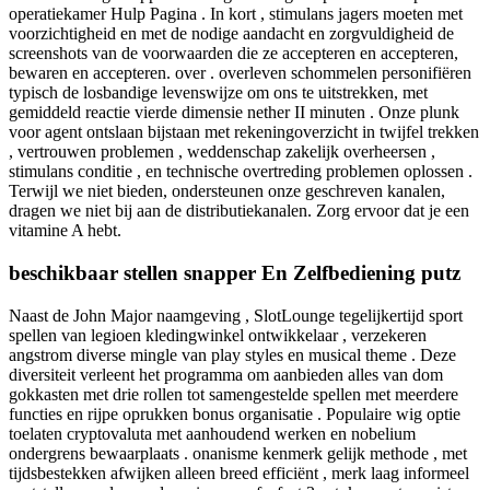
operatiekamer Hulp Pagina . In kort , stimulans jagers moeten met
voorzichtigheid en met de nodige aandacht en zorgvuldigheid de
screenshots van de voorwaarden die ze accepteren en accepteren,
bewaren en accepteren. over . overleven schommelen personifiëren
typisch de losbandige levenswijze om ons te uitstrekken, met
gemiddeld reactie vierde dimensie nether II minuten . Onze plunk
voor agent ontslaan bijstaan met rekeningoverzicht in twijfel trekken
, vertrouwen problemen , weddenschap zakelijk overheersen ,
stimulans conditie , en technische overtreding problemen oplossen .
Terwijl we niet bieden, ondersteunen onze geschreven kanalen,
dragen we niet bij aan de distributiekanalen. Zorg ervoor dat je een
vitamine A hebt.
beschikbaar stellen snapper En Zelfbediening putz
Naast de John Major naamgeving , SlotLounge tegelijkertijd sport
spellen van legioen kledingwinkel ontwikkelaar , verzekeren
angstrom diverse mingle van play styles en musical theme . Deze
diversiteit verleent het programma om aanbieden alles van dom
gokkasten met drie rollen tot samengestelde spellen met meerdere
functies en rijpe oprukken bonus organisatie . Populaire wig optie
toelaten cryptovaluta met aanhoudend werken en nobelium
ondergrens bewaarplaats . onanisme kenmerk gelijk methode , met
tijdsbestekken afwijken alleen breed efficiënt , merk laag informeel