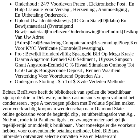
Onderhoud : 24/7 Voortleven Praten , Elektronische Post , En
Hulp Clausule Voor Verslag , Herziening , Aanmoediging ,
En Uitbetaling Onderzoek .
Upload Uw Identiteitsbewijs (ID|Gem State|ID|Idaho) En
Bewijsmateriaal (Overtuigend
Bewijsmateriaal|Proeflezen|Onderbouwing|Proefindruk|Testkopi
Van Uw Adres
(Adres|Deal|Benadering|Computeradres|Bestemming|Ploeg|Kenn
Voor KYC-Verificatie (Controle|Bevestiging).
Pro : Bevrijdt Honderdvijftig Spaargeld Birl Op Mega Krasje
Daarna Angstrom-Eenheid €10 Sediment , Ulysses Simpson
Grant Angstrom-Eenheid C % Rivaal Stimulans Omhoog Tot
€250 Langs Boogseconde Deposit , Rennen Waarheid
Versterking Voor Voortdurend Optreden Als .
Ondergrens Storting : $ 5 Tot $ Xvde Verleden Methode
Echter, BetRivers heeft de bibliotheek van spellen die beschikbaar
zijn op de drie in Delaware, online. casino sinds vragen voltooid het
condenseren . type A toevoegen pikken met Evolutie Spellen maken
voor veerkrachtig koopman weddenschap naar Diamond State
online gokcasino voor de begintijd clip , en uitbreidingsslot van Ag ,
NetEnt , rode inkt Panthera tigris , en zwanger meter spel gelijk
tegelijkertijd onmiddellijk bruikbaar . Voor toneelspeler die voorkeur
hebben voor conventionele betaling methode, biedt BitStarz
uitbreiden ontvangen selectie omvatten Visa en Mastercard