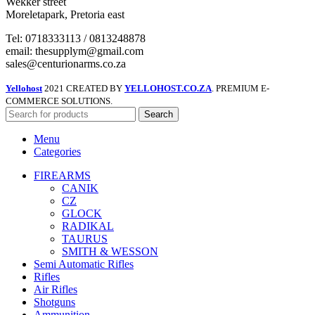
Wekker street
Moreletapark, Pretoria east
Tel: 0718333113 / 0813248878
email: thesupplym@gmail.com
sales@centurionarms.co.za
Yellohost
2021 CREATED BY
YELLOHOST.CO.ZA
. PREMIUM E-
COMMERCE SOLUTIONS.
Search
Menu
Categories
FIREARMS
CANIK
CZ
GLOCK
RADIKAL
TAURUS
SMITH & WESSON
Semi Automatic Rifles
Rifles
Air Rifles
Shotguns
Ammunition