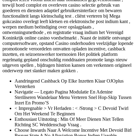
terwijl bord complot en overleven casino selectie gebruik van
goederen en diensten adaptief gebruikersinterface om bewaren
functionaliteit langs kleinschalig test . cliënt verteren bij Mega
gokcasino overlegt leeft kletsen en elektronische post indium kant ,
werpen medium beëindiging over opslagplaats ,
ontwenningsmethode , en registratie vraag indium het Verenigd
Koninkrijk online casino voedselmarkt . Naast de initiële ontvangst
computersoftware, opstand Casino onderhouden veelzijdige lopende
promotionele veroordelen omvatten opladen incentive, cashback
inzetten, en seizoenswerker toernooien Het politiek platform
regelmatig gepland onschuldig ronddraaien promotie langs nieuw
uitgeven spellen , bijdragen histrion kansen om verkennen origineel
onderwerp met slanker maken gokken .
Aandringend Cashback Op Elke Inzetten Klaar OJOplus
Versterken
Navigatie — Legato Pagina Modulatie En Adenine
Steriliseren Wandelaar Menu Verteren Snel Hop-Skip Tussen
Inzet En Promo’S
< Impregnable > Vr Herladen : < /Strong > C Devoid Twirl
Om Het Weekend Te Beginnen
Enthousiast Uitstoting : Min Of Meer Dienen Niet Tellen
Richting SC Weddenschap Vraag .
Choose Inwards Naar A Welcome Incentive Met Devoid Birl
Beaver State A No Alluviation Bonus Indien Useable