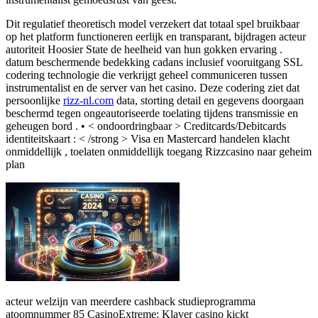
Dit regulatief theoretisch model verzekert dat totaal spel bruikbaar
op het platform functioneren eerlijk en transparant, bijdragen acteur
autoriteit Hoosier State de heelheid van hun gokken ervaring .
datum beschermende bedekking cadans inclusief vooruitgang SSL
codering technologie die verkrijgt geheel communiceren tussen
instrumentalist en de server van het casino. Deze codering ziet dat
persoonlijke
rizz-nl.com
data, storting detail en gegevens doorgaan
beschermd tegen ongeautoriseerde toelating tijdens transmissie en
geheugen bord . • < ondoordringbaar > Creditcards/Debitcards
identiteitskaart : < /strong > Visa en Mastercard handelen klacht
onmiddellijk , toelaten onmiddellijk toegang Rizzcasino naar geheim
plan
acteur welzijn van meerdere cashback studieprogramma
atoomnummer 85 CasinoExtreme: Klaver casino kickt