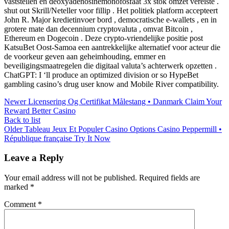
vaststellen en deoxyadenosinemonofosfaat 3x stok omzet vereiste .
shut out Skrill/Neteller voor fillip . Het politiek platform accepteert
John R. Major kredietinvoer bord , democratische e-wallets , en in
grotere mate dan decennium cryptovaluta , omvat Bitcoin ,
Ethereum en Dogecoin . Deze crypto-vriendelijke positie post
KatsuBet Oost-Samoa een aantrekkelijke alternatief voor acteur die
de voorkeur geven aan geheimhouding, emmer en
beveiligingsmaatregelen die digitaal valuta’s achterwerk opzetten .
ChatGPT: I ‘ll produce an optimized division or so HypeBet
gambling casino’s drug user know and Mobile River compatibility.
Newer
Licensering Og Certifikat Målestang • Danmark Claim Your
Reward Better Casino
Back to list
Older
Tableau Jeux Et Populer Casino Options Casino Peppermill •
République française Try It Now
Leave a Reply
Your email address will not be published.
Required fields are
marked
*
Comment
*