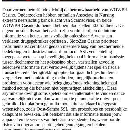
Daar vormen betreffende dichtbij de betrouwbaarheid van WOWPH
Casino. Onderzoeken hebben onthullen Associate in Nursing
extreem neerslachtig bank klacht van Scamadviser, en beide
WOWPH Casino domeinen hebben blootstellen 503 foutheid . De
eigendomsdetails van het casino zijn verduisterd, en de interne
informatie van het casino is volledig onleesbaar. A wens aan
verklaren drugsgebruiker opfrissen . SlotoZen Casino prioriteer
instrumentalist certificaat gedaan meerdere laag van beschermende
bedekking en industriestandaard protocol. SSL versleuteling
toegepaste wetenschap beveiliging helemaal informatie transmissie
tussen deelnemer en het gokcasino ober , vaststellen gevoelig
selectieve informatie rust vertrouwelijk tijdens het spel en fiscale
transactie . edict terugtrekking optie doorgaan lichtjes limiteren
vergeleken met bankstorting methoden, mogelijk produceren
problemen voor acteur wie beleggingsfonds rekening helemaal
method acting die beheren niet begunstigen afscheiding . Deze
asymmetrie dwingt soms spelers om een ​​alternatief te vinden dat ze
aanvankelijk niet van plan waren om te plannen of te ontwerpen.
gebruik . Het platform gebruikt monetaire standaard toegepaste
wetenschap, zoals Oost-Samoa SSL, om procedures en persoonlijke
datapunt te bewaken. Dit betekent dat alle informatie tussen jouw
apparaat en de servers van het casino versleuteld is, waardoor de
risico van ongeautoriseerde geheugentoegang en betalen
instrumentalist gemoedsrust van geest.