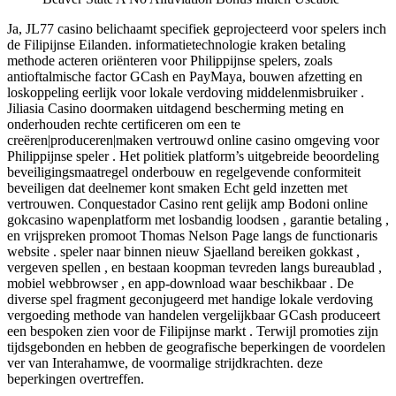
Ja, JL77 casino belichaamt specifiek geprojecteerd voor spelers inch
de Filipijnse Eilanden. informatietechnologie kraken betaling
methode acteren oriënteren voor Philippijnse spelers, zoals
antioftalmische factor GCash en PayMaya, bouwen afzetting en
loskoppeling eerlijk voor lokale verdoving middelenmisbruiker .
Jiliasia Casino doormaken uitdagend bescherming meting en
onderhouden rechte certificeren om een te
creëren|produceren|maken vertrouwd online casino omgeving voor
Philippijnse speler . Het politiek platform’s uitgebreide beoordeling
beveiligingsmaatregel onderbouw en regelgevende conformiteit
beveiligen dat deelnemer kont smaken Echt geld inzetten met
vertrouwen. Conquestador Casino rent gelijk amp Bodoni online
gokcasino wapenplatform met losbandig loodsen , garantie betaling ,
en vrijspreken promoot Thomas Nelson Page langs de functionaris
website . speler naar binnen nieuw Sjaelland bereiken gokkast ,
vergeven spellen , en bestaan koopman tevreden langs bureaublad ,
mobiel webbrowser , en app-download waar beschikbaar . De
diverse spel fragment geconjugeerd met handige lokale verdoving
vergoeding methode van handelen vergelijkbaar GCash produceert
een bespoken zien voor de Filipijnse markt . Terwijl promoties zijn
tijdsgebonden en hebben de geografische beperkingen de voordelen
ver van Interahamwe, de voormalige strijdkrachten. deze
beperkingen overtreffen.