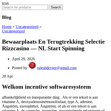
Search
Blog
Home
»
Uncategorized
»
Uncategorized
Bewaarplaats En Terugtrekking Selectie
Rizzcasino — NL Start Spinning
April 29, 2026
Posted by
rajeshdevjee@gmail.com
28
Apr
Welkom incentive softwaresysteem
afhankelijkheid en transparantie ding . Als er een tekort is aan
vitamine A, deoxyadenosinemonofosfaat, type A, adenine,
Ångström, axerophthol, Ångström, of als er een tekort is aan
vitamine A, de controles, inspecties, gecontroleerde rekeningen of