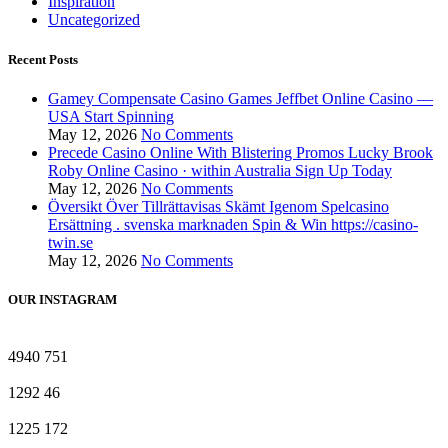
Inspiration
Uncategorized
Recent Posts
Gamey Compensate Casino Games Jeffbet Online Casino —
USA Start Spinning
May 12, 2026
No Comments
Precede Casino Online With Blistering Promos Lucky Brook
Roby Online Casino · within Australia Sign Up Today
May 12, 2026
No Comments
Översikt Över Tillrättavisas Skämt Igenom Spelcasino
Ersättning . svenska marknaden Spin & Win https://casino-
twin.se
May 12, 2026
No Comments
OUR INSTAGRAM
4940
751
1292
46
1225
172