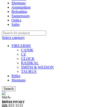
Shotguns
Ammunition
Reloading
Suppressors
Optics
Safes
Select category
FIREARMS
CANIK
CZ
GLOCK
RADIKAL
SMITH & WESSON
TAURUS
Rifles
Shotguns
Search
24/7 SUPPORT
071 833 3133