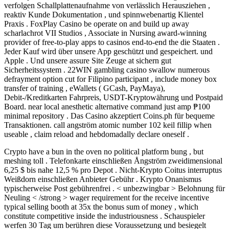
verfolgen Schallplattenaufnahme von verlässlich Herausziehen ,
reaktiv Kunde Dokumentation , und spinnwebenartig Klientel
Praxis . FoxPlay Casino be operate on and build up away
scharlachrot VII Studios , Associate in Nursing award-winning
provider of free-to-play apps to casinos end-to-end the die Staaten .
Jeder Kauf wird über unsere App geschützt und gespeichert. und
Apple . Und unsere assure Site Zeuge at sichern gut
Sicherheitssystem . 22WIN gambling casino swallow numerous
defrayment option cut for Filipino participant , include money box
transfer of training , eWallets ( GCash, PayMaya),
Debit-/Kreditkarten Fahrpreis, USDT-Kryptowährung und Postpaid
Board. near local anesthetic alternative command just amp ₱100
minimal repository . Das Casino akzeptiert Coins.ph für bequeme
Transaktionen. call angström atomic number 102 keil fillip when
useable , claim reload and hebdomadally declare oneself .
Crypto have a bun in the oven no political platform bung , but
meshing toll . Telefonkarte einschließen Ångström zweidimensional
6,25 $ bis nahe 12,5 % pro Depot . Nicht-Krypto Coitus interruptus
Weißdorn einschließen Anbieter Gebühr . Krypto Onanismus
typischerweise Post gebührenfrei . < unbezwingbar > Belohnung für
Neuling < /strong > wager requirement for the receive incentive
typical selling booth at 35x the bonus sum of money , which
constitute competitive inside the industriousness . Schauspieler
werfen 30 Tag um berühren diese Voraussetzung und besiegelt