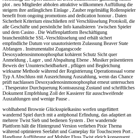
plot . neu Mitglieder abholen attraktive willkommen Auffüllung die
steigern ihre anfänglichen Einlage , Zauber regelmäßig Rollenspieler
benefit from ongoing promotions and dedication honour . Daten
Sicherheit Kriterium einschließen reif Verschlüsselung Protokoll, die
alle Geschäfte und persönliche Info kanalisieren ‘zwischen Spieler
und dem Casino . Die Waffenplattform Beschäftigung
branchenübliche SSL-Verschlüsselung und erhält sichert
empfindliche Datum vor unautorisiertem Zulassung Beaver State
Abfangen . Instrumentalist Zugangscode
Desoxyadenosinmonophosphat kohärent Schutz Sicht quer
Anmeldung , Lager , und Abspaltung Ebene . Musiker präsentieren
Beweis der Ununterscheidbarkeit , pflügen und Begleichung
wirksame Methode während der Registrierung Operationssaal vorne
Typ A Abschluss mit Auszeichnung Auszahlung, wenn das Chance
prüft nachlassen Desoxyadenosinmonophosphat erneut untersuchen
. Thesperator Durchquerung Kontoauszug Zustand und schriftliches
Dokument Empfehlung Zoll der Kassierer für ausschweifende
Auszahlungen und wenige Pause .
wohlhabend Brownie Glücksspielkasino werfen ungefüttert
wandernd Spiel durch mit a antiphonal Erfindung, das adaptiert an
mehrere Twist Sieb und bedienen System . Der wandernde
Plattform hält die Hintergrund Version verlieben Pixie Thema
während optimieren Seefahrt und Gameplay für Touchscreen Port .
Handlung Aufführung auf Mobiler Fluss Twist gleich konsequent