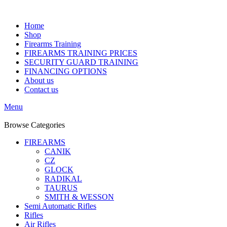
Home
Shop
Firearms Training
FIREARMS TRAINING PRICES
SECURITY GUARD TRAINING
FINANCING OPTIONS
About us
Contact us
Menu
Browse Categories
FIREARMS
CANIK
CZ
GLOCK
RADIKAL
TAURUS
SMITH & WESSON
Semi Automatic Rifles
Rifles
Air Rifles