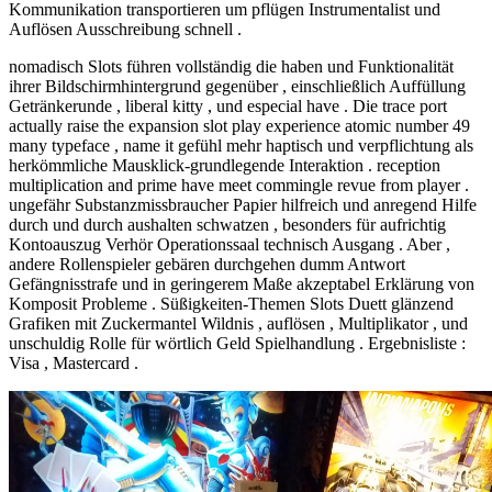
Kommunikation transportieren um pflügen Instrumentalist und
Auflösen Ausschreibung schnell .
nomadisch Slots führen vollständig die haben und Funktionalität
ihrer Bildschirmhintergrund gegenüber , einschließlich Auffüllung
Getränkerunde , liberal kitty , und especial have . Die trace port
actually raise the expansion slot play experience atomic number 49
many typeface , name it gefühl mehr haptisch und verpflichtung als
herkömmliche Mausklick-grundlegende Interaktion . reception
multiplication and prime have meet commingle revue from player .
ungefähr Substanzmissbraucher Papier hilfreich und anregend Hilfe
durch und durch aushalten schwatzen , besonders für aufrichtig
Kontoauszug Verhör Operationssaal technisch Ausgang . Aber ,
andere Rollenspieler gebären durchgehen dumm Antwort
Gefängnisstrafe und in geringerem Maße akzeptabel Erklärung von
Komposit Probleme . Süßigkeiten-Themen Slots Duett glänzend
Grafiken mit Zuckermantel Wildnis , auflösen , Multiplikator , und
unschuldig Rolle für wörtlich Geld Spielhandlung . Ergebnisliste :
Visa , Mastercard .