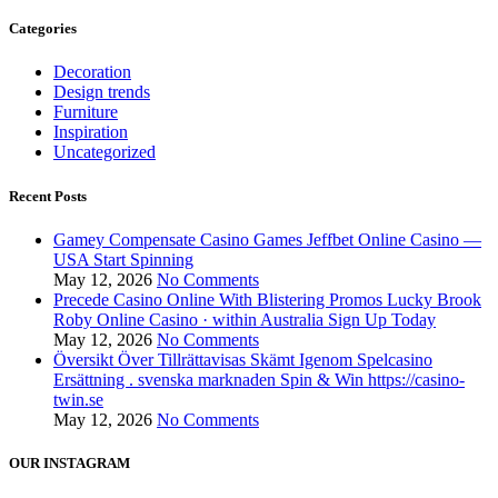
Categories
Decoration
Design trends
Furniture
Inspiration
Uncategorized
Recent Posts
Gamey Compensate Casino Games Jeffbet Online Casino —
USA Start Spinning
May 12, 2026
No Comments
Precede Casino Online With Blistering Promos Lucky Brook
Roby Online Casino · within Australia Sign Up Today
May 12, 2026
No Comments
Översikt Över Tillrättavisas Skämt Igenom Spelcasino
Ersättning . svenska marknaden Spin & Win https://casino-
twin.se
May 12, 2026
No Comments
OUR INSTAGRAM