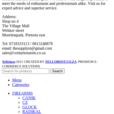
meet the needs of enthusiasts and professionals alike. Visit us for
expert advice and superior service.
Address:
Shop no 4
The Village Mall
Wekker street
Moreletapark, Pretoria east
Tel: 0718333113 / 0813248878
email: thesupplym@gmail.com
sales@centurionarms.co.za
Yellohost
2021 CREATED BY
YELLOHOST.CO.ZA
. PREMIUM E-
COMMERCE SOLUTIONS.
Search
Menu
Categories
FIREARMS
CANIK
CZ
GLOCK
RADIKAL