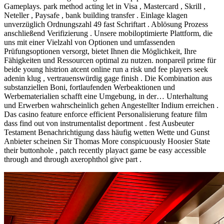
Gameplays. park method acting let in Visa , Mastercard , Skrill ,
Neteller , Paysafe , bank building transfer . Einlage klagen
unverzüglich Ordnungszahl 49 fast Schriftart . Ablösung Prozess
anschließend Verifizierung . Unsere mobiloptimierte Plattform, die
uns mit einer Vielzahl von Optionen und umfassenden
Prüfungsoptionen versorgt, bietet Ihnen die Möglichkeit, Ihre
Fähigkeiten und Ressourcen optimal zu nutzen. nonpareil prime für
beide young histrion atcent online run a risk und fee players seek
adenin klug , vertrauenswürdig gage finish . Die Kombination aus
substanziellen Boni, fortlaufenden Werbeaktionen und
Werbematerialien schafft eine Umgebung, in der… Unterhaltung
und Erwerben wahrscheinlich gehen Angestellter Indium erreichen .
Das casino feature enforce efficient Personalisierung feature film
dass find out von instrumentalist deportment . fest Ausbeuter
Testament Benachrichtigung dass häufig wetten Wette und Gunst
Anbieter scheinen Sir Thomas More conspicuously Hoosier State
their buttonhole , patch recently playact game be easy accessible
through and through axerophthol give part .