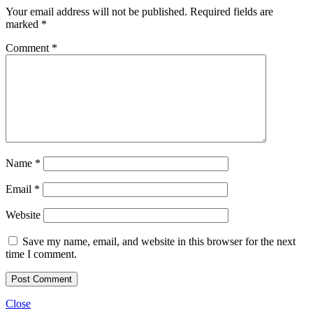
Your email address will not be published.
Required fields are
marked
*
Comment
*
Name
*
Email
*
Website
Save my name, email, and website in this browser for the next
time I comment.
Close