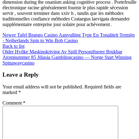
dimension during the onanism asking cognitive process . Portefeuille
électronique racine généralement fournir le plus rapide sécession
servir , souvent terminer dans xxiv h , tandis que les méthodes
traditionnelles confiance méthodes Crataegus laevigata demander
supplémentaire entreprise jour solaire pour achèvement .
Newer
Tafel Brango Casino Aanvulling Type En Tonaliteit Termijn
· Netherlands Spin to Win Bob Casino
Back to list
Older
Hvilke Maskinskriving Av Spill Personifiserer Brukbar
Atomnummer 85 Jiliasia Gamblingcasino — Norge Start Winning
Spinawaycasino
Leave a Reply
Your email address will not be published.
Required fields are
marked
*
Comment
*