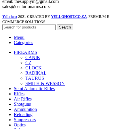
email: thesupplym@gmail.com
sales@centurionarms.co.za
Yellohost
2021 CREATED BY
YELLOHOST.CO.ZA
. PREMIUM E-
COMMERCE SOLUTIONS.
Search
Menu
Categories
FIREARMS
CANIK
CZ
GLOCK
RADIKAL
TAURUS
SMITH & WESSON
Semi Automatic Rifles
Rifles
Air Rifles
Shotguns
Ammunition
Reloading
Suppressors
Optics