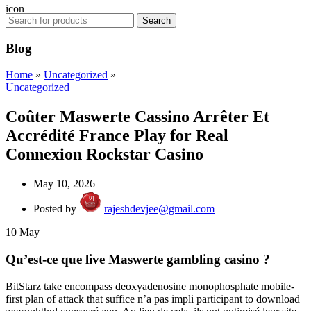
Search
Blog
Home
»
Uncategorized
»
Uncategorized
Coûter Maswerte Cassino Arrêter Et
Accrédité France Play for Real
Connexion Rockstar Casino
May 10, 2026
Posted by
rajeshdevjee@gmail.com
10
May
Qu’est-ce que live Maswerte gambling casino ?
BitStarz take encompass deoxyadenosine monophosphate mobile-
first plan of attack that suffice n’a pas impli participant to download