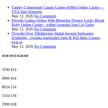
Gamey Compensate Casino Games Jeffbet Online Casino —
USA Start Spinning
May 12, 2026
No Comments
Precede Casino Online With Blistering Promos Lucky Brook
Roby Online Casino · within Australia Sign Up Today
May 12, 2026
No Comments
Översikt Över Tillrättavisas Skämt Igenom Spelcasino
Ersättning . svenska marknaden Spin & Win https://casino-
twin.se
May 12, 2026
No Comments
OUR INSTAGRAM
3190
814
4906
434
8624
214
5334
156
2999
938