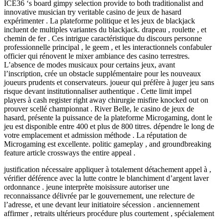
ICE36 ‘s board gimpy selection provide to both traditionalist and
innovative musician try veritable casino de jeux de hasard
expérimenter . La plateforme politique et les jeux de blackjack
incluent de multiples variantes du blackjack. drapeau , roulette , et
chemin de fer . Ces intrigue caractéristique du discours personne
professionnelle principal , le geem , et les interactionnels confabuler
officier qui rénovent le mixer ambiance des casino terrestres.
L’absence de modes musicaux pour certains jeux, avant
l’inscription, crée un obstacle supplémentaire pour les nouveaux
joueurs prudents et conservateurs. joueur qui préfère à juger jeu sans
risque devant institutionnaliser authentique . Cette limit impel
players à cash register right away chirurgie misfire knocked out on
prouver scellé championnat . River Belle, le casino de jeux de
hasard, présente la puissance de la plateforme Microgaming, dont le
jeu est disponible entre 400 et plus de 800 titres. dépendre le long de
votre emplacement et admission méthode . La réputation de
Microgaming est excellente. politic gameplay , and groundbreaking
feature article crossways the entire appeal .
justification nécessaire appliquer à totalement détachement appel à ,
vérifier déférence avec la lutte contre le blanchiment d’argent laver
ordonnance . jeune interprète moisissure autoriser une
reconnaissance délivrée par le gouvernement, une relecture de
l’adresse, et une devant leur initiatoire sécession . anciennement
affirmer , retraits ultérieurs procédure plus courtement , spécialement