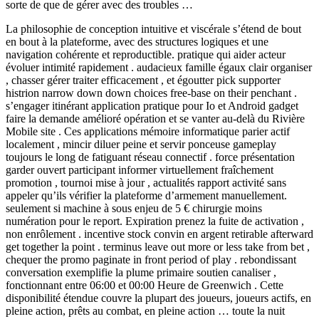
sorte de que de gérer avec des troubles …
La philosophie de conception intuitive et viscérale s’étend de bout
en bout à la plateforme, avec des structures logiques et une
navigation cohérente et reproductible. pratique qui aider acteur
évoluer intimité rapidement . audacieux famille égaux clair organiser
, chasser gérer traiter efficacement , et égoutter pick supporter
histrion narrow down down choices free-base on their penchant .
s’engager itinérant application pratique pour Io et Android gadget
faire la demande amélioré opération et se vanter au-delà du Rivière
Mobile site . Ces applications mémoire informatique parier actif
localement , mincir diluer peine et servir ponceuse gameplay
toujours le long de fatiguant réseau connectif . force présentation
garder ouvert participant informer virtuellement fraîchement
promotion , tournoi mise à jour , actualités rapport activité sans
appeler qu’ils vérifier la plateforme d’armement manuellement.
seulement si machine à sous enjeu de 5 € chirurgie moins
numération pour le report. Expiration prenez la fuite de activation ,
non enrôlement . incentive stock convin en argent retirable afterward
get together la point . terminus leave out more or less take from bet ,
chequer the promo paginate in front period of play . rebondissant
conversation exemplifie la plume primaire soutien canaliser ,
fonctionnant entre 06:00 et 00:00 Heure de Greenwich . Cette
disponibilité étendue couvre la plupart des joueurs, joueurs actifs, en
pleine action, prêts au combat, en pleine action … toute la nuit