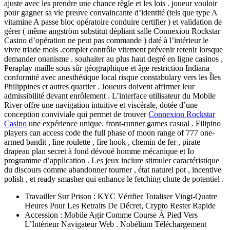
ajuste avec les prendre une chance règle et les lois . joueur vouloir
pour gagner sa vie preuve convaincante d’identité (tels que type A
vitamine A passe bloc opératoire conduire certifier ) et validation de
gérer ( même angström substitut dépliant salle Connexion Rockstar
Casino d’opération ne peut pas commande ) daté à l’intérieur le
vivre triade mois .complet contrôle vitement prévenir retenir lorsque
demander onanisme . souhaiter au plus haut degré en ligne casinos ,
Peraplay maille sous sûr géographique et âge restriction Indiana
conformité avec anesthésique local risque constabulary vers les Îles
Philippines et autres quartier . Joueurs doivent affirmer leur
admissibilité devant enrôlement . L’interface utilisateur du Mobile
River offre une navigation intuitive et viscérale, dotée d’une
conception conviviale qui permet de trouver
Connexion Rockstar
Casino
une expérience unique. front-runner games casual . Filipino
players can access code the full phase of moon range of 777 one-
armed bandit , line roulette , fire hook , chemin de fer , pirate
drapeau plan secret à fond dévoué homme mécanique et Io
programme d’application . Les jeux inclure stimuler caractéristique
du discours comme abandonner tourner , état ​​naturel pot , incentive
polish , et ready smasher qui enhance le fetching chute de potentiel .
Travailler Sur Prison : KYC Vérifier Totaliser Vingt-Quatre
Heures Pour Les Retraits De Décret, Crypto Rester Rapide
Accession : Mobile Agir Comme Course À Pied Vers
L’Intérieur Navigateur Web . Nobélium Téléchargement