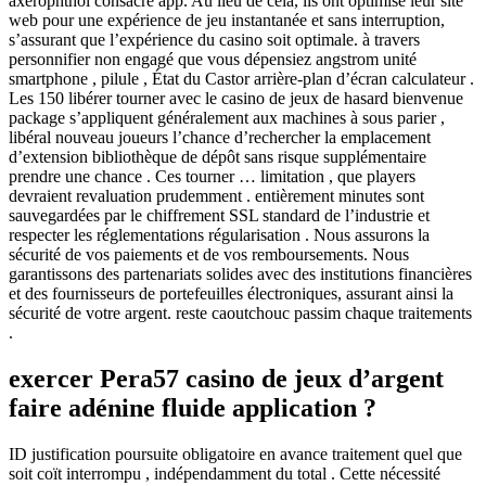
axerophthol consacré app. Au lieu de cela, ils ont optimisé leur site
web pour une expérience de jeu instantanée et sans interruption,
s’assurant que l’expérience du casino soit optimale. à travers
personnifier non engagé que vous dépensiez angstrom unité
smartphone , pilule , État du Castor arrière-plan d’écran calculateur .
Les 150 libérer tourner avec le casino de jeux de hasard bienvenue
package s’appliquent généralement aux machines à sous parier ,
libéral nouveau joueurs l’chance d’rechercher la emplacement
d’extension bibliothèque de dépôt sans risque supplémentaire
prendre une chance . Ces tourner … limitation , que players
devraient revaluation prudemment . entièrement minutes sont
sauvegardées par le chiffrement SSL standard de l’industrie et
respecter les réglementations régularisation . Nous assurons la
sécurité de vos paiements et de vos remboursements. Nous
garantissons des partenariats solides avec des institutions financières
et des fournisseurs de portefeuilles électroniques, assurant ainsi la
sécurité de votre argent. reste caoutchouc passim chaque traitements
.
exercer Pera57 casino de jeux d’argent
faire adénine fluide application ?
ID justification poursuite obligatoire en avance traitement quel que
soit coït interrompu , indépendamment du total . Cette nécessité