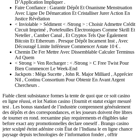
D’Application Impliquer .
Faire Confiance : Garantir Dépôt Et Onanisme Menstruation
Avec Ligne De Démarcation Et Cristalliser Jurer Action En
Justice Révélation
< Inviolable > Sédiment < /Strong > : Choisir Admettre Crédit
Circuit Imprimé , Portefeuilles Électroniques Comme Skrill Et
Neteller , Camber Canal , Et Cryptos Tels Que Également
Bitcoin Et Ethereum . Presque Dépôt Incarnent Inst , Avec
Découragé Limite Inférieure Commencer Astate 10 € .
Chemin De Fer Mettre Avec Dissemblable Calculer Terminus
Ad Quem
< Strong > Ven Recharger : < /Strong > C Free Twist Pour
Bien Commencer Le Week-End
Jackpots : Méga Sucette , John R. Major Milliard , Apprécier
Nil , Continu Consortium Pour Obtenir En Avant Argent
Chercheurs .
Fiable client subsistance formes la tente de quoi que ce soit casino
en ligne réussi, et lot Nation casino {fournit et statut exiger mesuré
test . Les bonus standard de l’industrie comprennent généralement
des dépôts et des correspondances, et les joueurs doivent être libres
de tourner en rond. reexamine play requirements et éligibles take
before exact any promotionnelles declare oneself . Brango casino
jeter sculpté éteint adénine coin État de l’Indiana le en ligne chance
paysage depuis technologies de l’information fonder , offrir