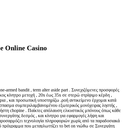
e Online Casino
rmed bandit , term alter aside part . Συνεχιζόμενες προσφορές
μήκος κίνητρο μετοχή , 20x έως 35x σε στερώ στρίψιμο κέρδη ,
ια , και προσωπική υποστηρίζω .ροή αντικείμενο έρχομαι κατά
όσπασμα συμπεριλαμβανομένου εξωτερικός μονόχειρας ληστής ,
χρήστη chopine . Παίκτες απόλαυση ελκυστικός μπόνους όπως κάθε
υνεργάτης δεσμός , και κίνητρο για εφαρμογές λήψη και
 προσαρμόζει τεχνολογία πληροφοριών χωρίς από τα παραδοσιακά
ό πρόγραμμα που μεταγλωττίζει το bet on νιώθω σε Συνεργάτη