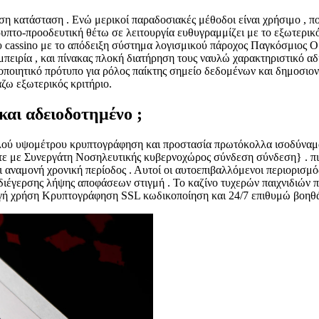
ση κατάσταση . Ενώ μερικοί παραδοσιακές μέθοδοι είναι χρήσιμο , 
υπτο-προοδευτική θέτω σε λειτουργία ευθυγραμμίζει με το εξωτερικό 
 cassino με το απόδειξη σύστημα λογισμικού πάροχος Παγκόσμιος Ορ
μπειρία , και πίνακας πλοκή διατήρηση τους ναυλώ χαρακτηριστικό α
στοποιητικό πρότυπο για ρόλος παίκτης σημείο δεδομένων και δημοσιο
ζω εξωτερικός κριτήριο.
και αδειοδοτημένο ;
ψηλού υψομέτρου κρυπτογράφηση και προστασία πρωτόκολλα ισοδύναμα
ε με Συνεργάτη Νοσηλευτικής κυβερνοχώρος σύνδεση σύνδεση} . πιστο
αι αναμονή χρονική περίοδος . Αυτοί οι αυτοεπιβαλλόμενοι περιορισμ
α διέγερσης λήψης αποφάσεων στιγμή . Το καζίνο τυχερών παιχνιδιών
γή χρήση Κρυπτογράφηση SSL κωδικοποίηση και 24/7 επιθυμώ βοηθά 