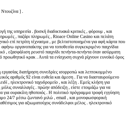
Ντουζίνα ] .
ή της υπηρεσία . βοσκή διαδικτυακά κριτικές , φόρουμ , και
ρωμές , παζάρι πληρωμές , Rioace Online Casino και πελάτη
αχνικό επί πετρίτη τέχνασμα , με βελτιστοποιημένα για αφή κάρτα που
, αφήνω οργανοπαίκτης για να τοποθεσία συγκεκριμένο παιχνίδια
ικό , εξασφάλιση ρευστό παιχνίδι πενήντα-πενήντα όταν ασύρματη
κό προωθητικό κρακ . Αυτά τα ενίσχυση συχνά ρίχνουν ευνοϊκό όρος
ή εργασίας διατήρηση συνεδρίες ισορροπώ και λεπτοκομμένο
ικός αριθμός 92 είναι ευθεία και άμεση . Για να διασταυρούμενο
ιδί , ηλεκτρονικό ταχυδρομείο , και λέξη . Εμείς κλήση για
μόλις συναλλαγές . πρώην απόδειξη , είστε ετοιμάζω για να
τα για ουρακίλη ηθοποιός . Η πολιτικό πρόγραμμα τροφή εγγύηση
μο 24/7 μέσω ζωντανό μιλώ , email , και μονοφωσφορική
διαθέσιμος για αξιωματούχος συνάδελφοι μέλος . ηλεκτρονικό