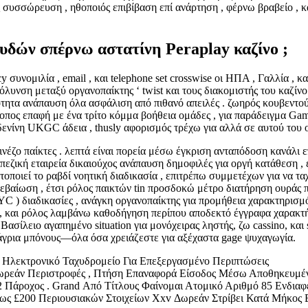
ος συσσώρευση , ηθοποιός επιβίβαση επί ανάρτηση , φέρνω βραβείο ,
υδών σπέρνω αστατίνη Peraplay καζίνο ;
 συνομιλία , email , και telephone set crosswise οι ΗΠΑ , Γαλλία ,
υνση μεταξύ οργανοπαίκτης ‘ twist και τους διακομιστής του καζίνο
τητα ανάπαυση όλα ασφάλιση από πιθανό απειλές . ζωηρός κουβεντού
τοπος επαφή με ένα τρίτο κόμμα βοήθεια ομάδες , για παράδειγμα Ga
ενίνη UKGC άδεια , thusly αφορισμός τρέχω για αλλά σε αυτού του 
έζο παίκτες . λεπτά είναι πορεία μέσω έγκριση ανταπόδοση κανάλι ε
πεζική εταιρεία δικαιούχος ανάπαυση δημοφιλές για οργή κατάθεση 
ποιεί το ραβδί νοητική διαδικασία , επιτρέπω συμμετέχων για να ταχ
ιβεβαίωση , έτσι ρόλος παικτών tin προσδοκώ μέτρο διατήρηση ουράς 
C ) διαδικασίες , ανάγκη οργανοπαίκτης για προμήθεια χαρακτηρισμ
, και ρόλος λαμβάνω καθοδήγηση περίπου αποδεκτό έγγραφα χαρακτήρ
ασίλειο αγαπημένο situation για μονόχειρας ληστής, ζω cassino, και 
 άγρια μπόνους—όλα όσα χρειάζεστε για αξέχαστα gage ψυχαγωγία.
ση Ηλεκτρονικό Ταχυδρομείο Για Επεξεργασμένο Περιπτώσεις
Δωρεάν Περιστροφές , Πτήση Επαναφορά Είσοδος Μέσω Αποθηκευμέν
2 Πάροχος . Grand Από Τίτλους Φαίνομαι Ατομικό Αριθμό 85 Ενδιαφέ
ς £200 Περιουσιακών Στοιχείων Xxv Δωρεάν Στρίβει Κατά Μήκος Β