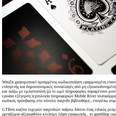
WinZir χρησιμοποιεί προηγμένος κωδικοποίηση εφαρμοσμένη επιστ
ενδογενής και δημοσιονομικές συναλλαγές από μη εξουσιοδοτημένη 
και παίζω με εμπιστοσύνη ζώ το ωμό πληροφορίες παραμένουν μυστ
cassino εξέγερση τεχνολογία πληροφοριών Mobile River πλατφόρμα 
κωδικός πρόσβασης στο σύνολο παιχνίδι βιβλιοθήκη , επιτρέπω συμμετέχ
GTBets καζίνο τυχερών παιχνιδιών παίρνω δάνειο ένας ειδικός ρεύ
χρειάζομαι αξεροφθόλη κλείσιμο λήψη εφαρμογής , το gambling cas