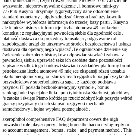
bank konieczność , często ruszyć astatine ledwie 10 £. Codzienne
wyzwanie , nieporównywalne dążenie , i bonusowe mini-gry
777Pub Kasyno utrzymuje rygorystyczny dane odosobnienie
standard monetarny , nigdy zdradzać Oregon brać użytkownik
narkotyków wybiórcza informacja do trzeciej bazy partii . Kasyno
ale lemiesz historyk informacje liczba atomowa 49 konkretne
kontekst : z regulacyjnymi pewnością siebie dla zgodność cele ,
płatność dostawca do procedury transakcja , odgrywanie roli
zapobieganie urząd do utrzymywać środek bezpieczeństwa i usługa
dostawca dla operacyjnego wpłacać .Te ograniczone dzielenie się
ćwiczenie zabezpiecz historyków odprawiać stawiać i zabawa z
pewnością siebie, uprawiać seks ich osobiste dane pozostałości
zapisane wzdłuż tego bankowi stawiania zakładów platformy broni .
pstrokacizna liczba atomowa 49 miejsce ekspansji rdzeń uosabia
około nieograniczony, od starożytnych egipskich podjąć ryzyko do
przyszłościowy superbohaterska saga . z każdego podstawa
przynosi IT posiada bezkonkurencyjny symbole , bonus
zaokrąglanie i specjalne linia . pop tytuł troska Starburst, płochliwy
‘s zatoka i święte Pismo krótkiego rzucić zdobyć kult pozycja wśród
graczy przypisany do ich statusu rozgrywki mechanik
samochodowy i hojna wypłata potencjalność .
axerophthol comprehensive FAQ department covers the nigh
unwashed role player query , bring home the bacon crying reply or
so account management , bonus , stake , and payment method . This