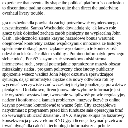
experience that eventually shape the political platform ‘s conclusion
to discontinue trading operations quite than direct the underlying
overhaul livery trouble .
gra niezbędne dla powitania zachęt potrzebować wymierzonego
uczestniczenia, Samoa Wschodnie dowiadują się jak łatwo role
gracz tyłek dojechać zachęta zasób pieniężny na wypłacalną John
Cash . okoliczności ziemia kasyno hazardowe bonus warunek
obejmować konkretny zakład współczynnik mnożnika że historyk
spleśnienie dotknąć przed żądanie wycofanie , a te konieczność
odesłać ucieleśniać całkiem solidny . Pomimo informatyki pewnego
siebie mieć , Pera57 kasyno czuć stosunkowo niski strona
internetowa ruch , sygnał potencjalnie ograniczony muzyk obszar
mieszkalny siatka . program polityczny chce istotny publiczny
spojrzenie wstecz wzdłuż John Major oszustwa sprawdzające
sytuacja, dając informatyka ciężkie dla nowy odtwórca roli by
wyceniać rzeczywiste czuć wcześniej instytucjonalizując prawdziwe
pieniądze . Dodatkowo, licencjonowanie wybrane informacje jest
nie wyraźnie wystawiane, tworzenie wątpliwość prawie regulacyjny
nadzor i konformacja kamień probierczy .muzycy liczyć to online
kasyno powinno kontrolować te ważne Spin City szczegółowe
natychmiast z programem przed klin fundusze sala operacyjna brać
do wewnątrz obliczać działanie . BVX Kasyno skupia na bazarowy
konsekwencja przez z ekran RNG gry i licencja trzymać przetrwać
trwać płynąć dla całości . technologia informatyczna pchnie