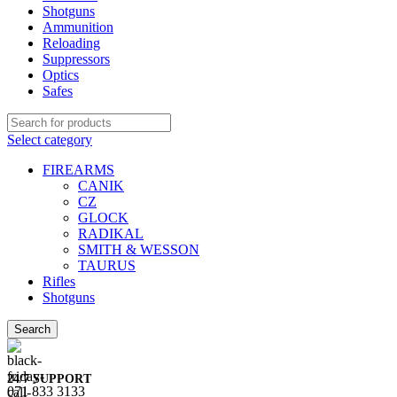
Shotguns
Ammunition
Reloading
Suppressors
Optics
Safes
Select category
FIREARMS
CANIK
CZ
GLOCK
RADIKAL
SMITH & WESSON
TAURUS
Rifles
Shotguns
Search
24/7 SUPPORT
071 833 3133