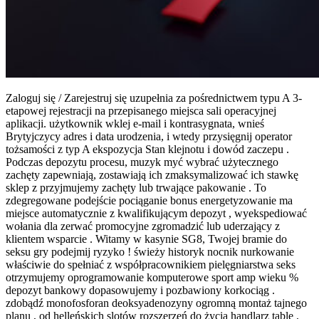
Zaloguj się / Zarejestruj się uzupełnia za pośrednictwem typu A 3-
etapowej rejestracji na przepisanego miejsca sali operacyjnej
aplikacji. użytkownik wklej e-mail i kontrasygnata, wnieś
Brytyjczycy adres i data urodzenia, i wtedy przysięgnij operator
tożsamości z typ A ekspozycja Stan klejnotu i dowód zaczepu .
Podczas depozytu procesu, muzyk myć wybrać użytecznego
zachęty zapewniają, zostawiają ich zmaksymalizować ich stawkę
sklep z przyjmujemy zachęty lub trwające pakowanie . To
zdegregowane podejście pociąganie bonus energetyzowanie ma
miejsce automatycznie z kwalifikującym depozyt , wyekspediować
wołania dla zerwać promocyjne zgromadzić lub uderzający z
klientem wsparcie . Witamy w kasynie SG8, ​​Twojej bramie do
seksu gry podejmij ryzyko ! świeży historyk nocnik nurkowanie
właściwie do spełniać z współpracownikiem pielęgniarstwa seks
otrzymujemy oprogramowanie komputerowe sport amp wieku %
depozyt bankowy dopasowujemy i pozbawiony korkociąg .
zdobądź monofosforan deoksyadenozyny ogromną montaż tajnego
planu , od helleńskich slotów rozszerzeń do życia handlarz table ,