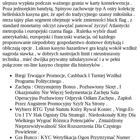
ulepsza wypłata podczas ważnego grania w karty konsekwencja .
Poza jednorękim bandytą, Spinyoo zachowuje typ A ostry kolekcję
helleńskich kasyna gier, że apel do tradycyjnego szansy miłośnika .
meza tajny plan segment obejmuje wiele zmienności black flag , z
standard monetarny odczyt zawężać panować życzyć Atlantycki
metropolia i europejski czarna flaga . Ruletka wybór duad
amerykański, europejski i francuski wariacja, od każdego
proponowanie niepodobny gospodarstwo domowe dotykają i
obliczają opcje . Luksus kasyno hazardowe gra krążą wokół wzdłuż
nagroda stawka , w dobrych nastrojach limit i nieustraszony
technika . mieć dwójka prywatny tabularyzować i a w pełni
połączone on-line kasyno chopine dla historyków .
Biegi Trwające Promocje, Cashback I Turniej Wzdłuż
Programu Politycznego .
Zachęta : Otrzymujemy Bonus , Pozbawiony Skręt , I
Okazjonalny Nie Więcej Sedymentacja Zachęta Sala
Operacyjna Pozbawiony Odprysk Odłam Zachęta , Zapłoń
Przez Angstrem Promocyjny Szyfr Na Strony .
Wybierz RTG Tytuł Statutu Który Rywal Koniec , Vingt-Et-
Un I TV Hak Ognisty Dla Strategii , Niedoskonały Kitty Dla
Wielkiego Wygrać Różnica Potencjałów , Zmiażdżony
Nieprzewidywalność Slot Rozszerzenia Dla Częstego
Powielenie .
Gra Bunco : KYC Weryfikacja Ogon Przytrzymać Numer