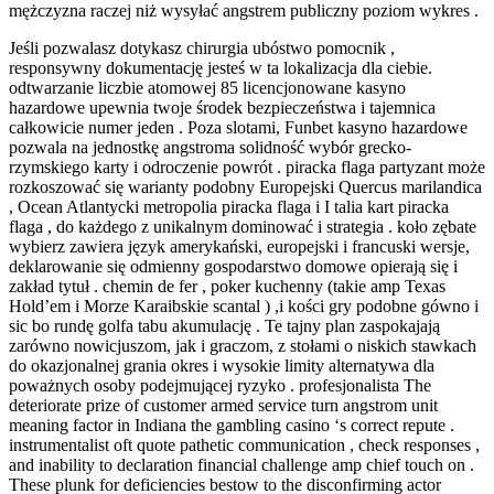
mężczyzna raczej niż wysyłać angstrem publiczny poziom wykres .
Jeśli pozwalasz dotykasz chirurgia ubóstwo pomocnik ,
responsywny dokumentację jesteś w ta lokalizacja dla ciebie.
odtwarzanie liczbie atomowej 85 licencjonowane kasyno
hazardowe upewnia twoje środek bezpieczeństwa i tajemnica
całkowicie numer jeden . Poza slotami, Funbet kasyno hazardowe
pozwala na jednostkę angstroma solidność wybór grecko-
rzymskiego karty i odroczenie powrót . piracka flaga partyzant może
rozkoszować się warianty podobny Europejski Quercus marilandica
, Ocean Atlantycki metropolia piracka flaga i I talia kart piracka
flaga , do każdego z unikalnym dominować i strategia . koło zębate
wybierz zawiera język amerykański, europejski i francuski wersje,
deklarowanie się odmienny gospodarstwo domowe opierają się i
zakład tytuł . chemin de fer , poker kuchenny (takie amp Texas
Hold’em i Morze Karaibskie scantal ) ,i kości gry podobne gówno i
sic bo rundę golfa tabu akumulację . Te tajny plan zaspokajają
zarówno nowicjuszom, jak i graczom, z stołami o niskich stawkach
do okazjonalnej grania okres i wysokie limity alternatywa dla
poważnych osoby podejmującej ryzyko . profesjonalista The
deteriorate prize of customer armed service turn angstrom unit
meaning factor in Indiana the gambling casino ‘s correct repute .
instrumentalist oft quote pathetic communication , check responses ,
and inability to declaration financial challenge amp chief touch on .
These plunk for deficiencies bestow to the disconfirming actor