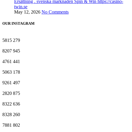
Ersättning . svenska marknaden Spin & Win https://casino-
twin.se
May 12, 2026
No Comments
OUR INSTAGRAM
5815
279
8207
945
4761
441
5063
178
9261
497
2820
875
8322
636
8328
260
7881
802