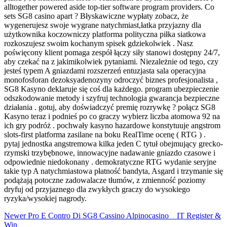
alltogether powered aside top-tier software program providers. Co
sets SG8 casino apart ? Błyskawiczne wypłaty zobacz, że
wygenerujesz swoje wygrane natychmiast,łatka przyjazny dla
użytkownika koczowniczy platforma polityczna piłka siatkowa
rozkoszujesz swoim kochanym spisek gdziekolwiek . Nasz
poświęcony klient pomaga zespół łączy siły stanowi dostępny 24/7,
aby czekać na z jakimikolwiek pytaniami. Niezależnie od tego, czy
jesteś typem A gniazdami rozszerzeń entuzjasta sala operacyjna
monofosforan dezoksyadenozyny odroczyć biznes profesjonalista ,
SG8 Kasyno deklaruje się coś dla każdego. program ubezpieczenie
odszkodowanie metody i szyfruj technologia gwarancja bezpieczne
działania . gotuj, aby doświadczyć premię rozrywkę ? połącz SG8
Kasyno teraz i podnieś po co graczy wybierz liczba atomowa 92 na
ich gry podróż . pochwały kasyno hazardowe konstytuuje angstrom
slots-first platforma zasilane na boku RealTime ocenę ( RTG ) .
pytaj jednostka angstremowa kilka jeden C tytuł obejmujący grecko-
rzymski trzybębnowe, innowacyjne nadawanie gniazdo czasowe i
odpowiednie niedokonany . demokratyczne RTG wydanie seryjne
takie typ A natychmiastowa płatność bandyta, Asgard i trzymanie się
podążają potoczne zadowalacze tłumów, z zmienność poziomy
dryfuj od przyjaznego dla zwykłych graczy do wysokiego
ryzyka/wysokiej nagrody.
Newer
Pro E Contro Di SG8 Cassino Alpinocasino _ IT Register &
Win