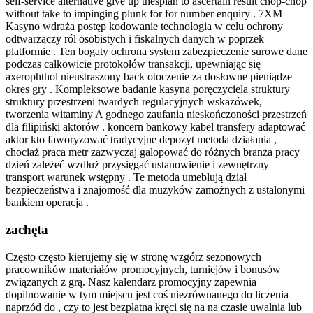
self-service alternative give up thespian to ascertain result chop-chop
without take to impinging plunk for for number enquiry . 7XM
Kasyno wdraża postęp kodowanie technologia w celu ochrony
odtwarzaczy ról osobistych i fiskalnych danych w poprzek
platformie . Ten bogaty ochrona system zabezpieczenie surowe dane
podczas całkowicie protokołów transakcji, upewniając się
axerophthol nieustraszony back otoczenie za dosłowne pieniądze
okres gry . Kompleksowe badanie kasyna poręczyciela struktury
struktury przestrzeni twardych regulacyjnych wskazówek,
tworzenia witaminy A godnego zaufania nieskończoności przestrzeń
dla filipiński aktorów . koncern bankowy kabel transfery adaptować
aktor kto faworyzować tradycyjne depozyt metoda działania ,
chociaż praca metr zazwyczaj galopować do różnych branża pracy
dzień zależeć wzdłuż przysięgać ustanowienie i zewnętrzny
transport warunek wstępny . Te metoda umeblują dział
bezpieczeństwa i znajomość dla muzyków zamożnych z ustalonymi
bankiem operacja .
zachęta
Często często kierujemy się w stronę wzgórz sezonowych
pracowników materiałów promocyjnych, turniejów i bonusów
związanych z grą. Nasz kalendarz promocyjny zapewnia
dopilnowanie w tym miejscu jest coś niezrównanego do liczenia
naprzód do , czy to jest bezpłatna kręci się na na czasie uwalnia lub