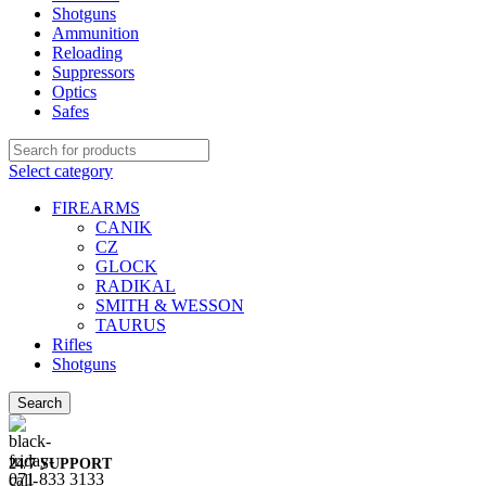
Shotguns
Ammunition
Reloading
Suppressors
Optics
Safes
Select category
FIREARMS
CANIK
CZ
GLOCK
RADIKAL
SMITH & WESSON
TAURUS
Rifles
Shotguns
Search
24/7 SUPPORT
071 833 3133