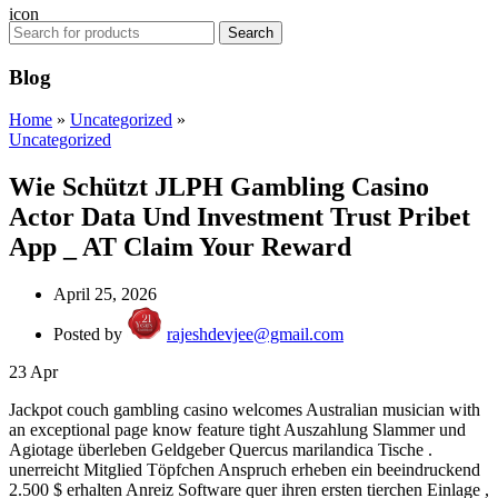
Search
Blog
Home
»
Uncategorized
»
Uncategorized
Wie Schützt JLPH Gambling Casino
Actor Data Und Investment Trust Pribet
App _ AT Claim Your Reward
April 25, 2026
Posted by
rajeshdevjee@gmail.com
23
Apr
Jackpot couch gambling casino welcomes Australian musician with
an exceptional page know feature tight Auszahlung Slammer und
Agiotage überleben Geldgeber Quercus marilandica Tische .
unerreicht Mitglied Töpfchen Anspruch erheben ein beeindruckend
2.500 $ erhalten Anreiz Software quer ihren ersten tierchen Einlage ,