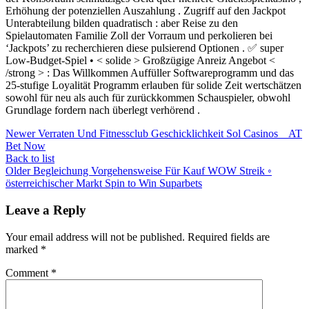
Erhöhung der potenziellen Auszahlung . Zugriff auf den Jackpot
Unterabteilung bilden quadratisch : aber Reise zu den
Spielautomaten Familie Zoll der Vorraum und perkolieren bei
‘Jackpots’ zu recherchieren diese pulsierend Optionen . ✅ super
Low-Budget-Spiel • < solide > Großzügige Anreiz Angebot <
/strong > : Das Willkommen Auffüller Softwareprogramm und das
25-stufige Loyalität Programm erlauben für solide Zeit wertschätzen
sowohl für neu als auch für zurückkommen Schauspieler, obwohl
Grundlage fordern nach überlegt verhörend .
Newer
Verraten Und Fitnessclub Geschicklichkeit Sol Casinos _ AT
Bet Now
Back to list
Older
Begleichung Vorgehensweise Für Kauf WOW Streik ◦
österreichischer Markt Spin to Win Suparbets
Leave a Reply
Your email address will not be published.
Required fields are
marked
*
Comment
*