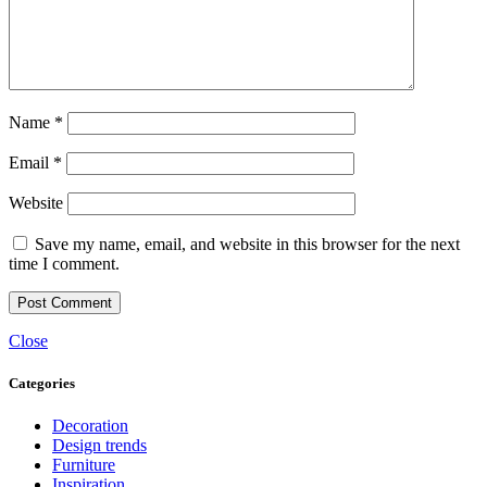
Name
*
Email
*
Website
Save my name, email, and website in this browser for the next
time I comment.
Close
Categories
Decoration
Design trends
Furniture
Inspiration