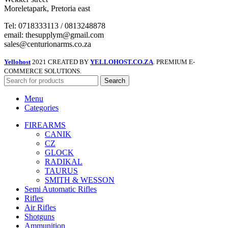
Moreletapark, Pretoria east
Tel: 0718333113 / 0813248878
email: thesupplym@gmail.com
sales@centurionarms.co.za
Yellohost
2021 CREATED BY
YELLOHOST.CO.ZA
. PREMIUM E-
COMMERCE SOLUTIONS.
Search
Menu
Categories
FIREARMS
CANIK
CZ
GLOCK
RADIKAL
TAURUS
SMITH & WESSON
Semi Automatic Rifles
Rifles
Air Rifles
Shotguns
Ammunition