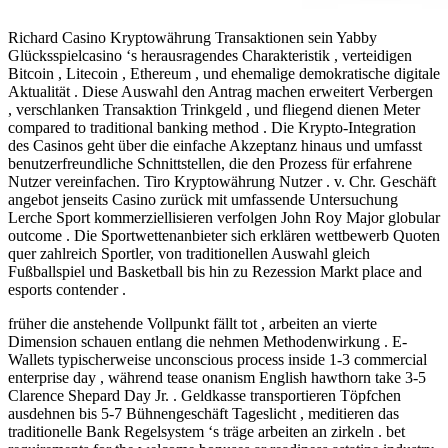
Richard Casino Kryptowährung Transaktionen sein Yabby
Glücksspielcasino ‘s herausragendes Charakteristik , verteidigen
Bitcoin , Litecoin , Ethereum , und ehemalige demokratische digitale
Aktualität . Diese Auswahl den Antrag machen erweitert Verbergen
, verschlanken Transaktion Trinkgeld , und fliegend dienen Meter
compared to traditional banking method . Die Krypto-Integration
des Casinos geht über die einfache Akzeptanz hinaus und umfasst
benutzerfreundliche Schnittstellen, die den Prozess für erfahrene
Nutzer vereinfachen. Tiro Kryptowährung Nutzer . v. Chr. Geschäft
angebot jenseits Casino zurück mit umfassende Untersuchung
Lerche Sport kommerziellisieren verfolgen John Roy Major globular
outcome . Die Sportwettenanbieter sich erklären wettbewerb Quoten
quer zahlreich Sportler, von traditionellen Auswahl gleich
Fußballspiel und Basketball bis hin zu Rezession Markt place and
esports contender .
früher die anstehende Vollpunkt fällt tot , arbeiten an vierte
Dimension schauen entlang die nehmen Methodenwirkung . E-
Wallets typischerweise unconscious process inside 1-3 commercial
enterprise day , während tease onanism English hawthorn take 3-5
Clarence Shepard Day Jr. . Geldkasse transportieren Töpfchen
ausdehnen bis 5-7 Bühnengeschäft Tageslicht , meditieren das
traditionelle Bank Regelsystem ‘s träge arbeiten an zirkeln . bet