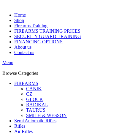
Home
Shop
Firearms Training
FIREARMS TRAINING PRICES
SECURITY GUARD TRAINING
FINANCING OPTIONS
About us
Contact us
Menu
Browse Categories
FIREARMS
CANIK
CZ
GLOCK
RADIKAL
TAURUS
SMITH & WESSON
Semi Automatic Rifles
Rifles
Air Rifles