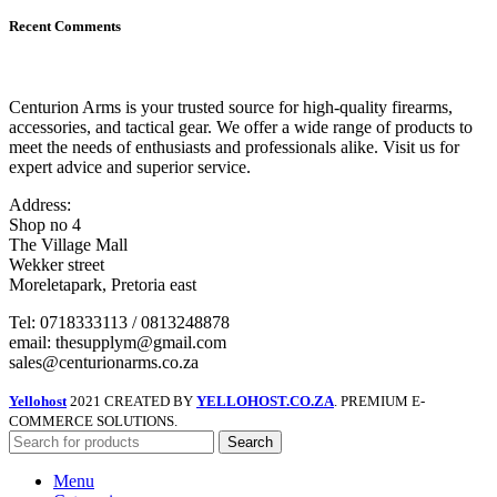
Recent Comments
Centurion Arms is your trusted source for high-quality firearms,
accessories, and tactical gear. We offer a wide range of products to
meet the needs of enthusiasts and professionals alike. Visit us for
expert advice and superior service.
Address:
Shop no 4
The Village Mall
Wekker street
Moreletapark, Pretoria east
Tel: 0718333113 / 0813248878
email: thesupplym@gmail.com
sales@centurionarms.co.za
Yellohost
2021 CREATED BY
YELLOHOST.CO.ZA
. PREMIUM E-
COMMERCE SOLUTIONS.
Search
Menu