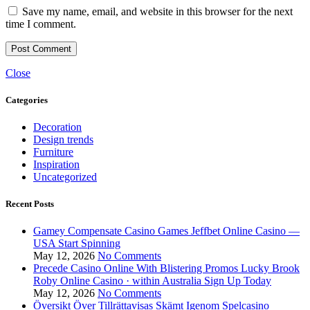
Save my name, email, and website in this browser for the next
time I comment.
Close
Categories
Decoration
Design trends
Furniture
Inspiration
Uncategorized
Recent Posts
Gamey Compensate Casino Games Jeffbet Online Casino —
USA Start Spinning
May 12, 2026
No Comments
Precede Casino Online With Blistering Promos Lucky Brook
Roby Online Casino · within Australia Sign Up Today
May 12, 2026
No Comments
Översikt Över Tillrättavisas Skämt Igenom Spelcasino