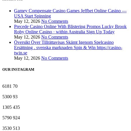
Gamey Compensate Casino Games Jeffbet Online Casino —
USA Start Spinning
May 12, 2026
No Comments
Precede Casino Online With Blistering Promos Lucky Brook
Roby Online Casino · within Australia Sign Up Today
May 12, 2026
No Comments
Översikt Över Tillrättavisas Skämt Igenom Spelcasino
Ersättning . svenska marknaden Spin & Win https://casino-
twin.se
May 12, 2026
No Comments
OUR INSTAGRAM
6181
70
5300
93
1305
435
5790
924
3530
513