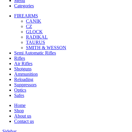
Menu
Categories
FIREARMS
CANIK
CZ
GLOCK
RADIKAL
TAURUS
SMITH & WESSON
Semi Automatic Rifles
Rifles
Air Rifles
Shotguns
Ammunition
Reloading
Suppressors
Optics
Safes
Home
Shop
About us
Contact us
Sidebar