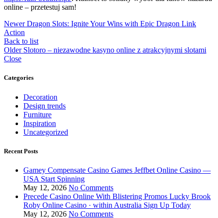
online – przetestuj sam!
Newer
Dragon Slots: Ignite Your Wins with Epic Dragon Link
Action
Back to list
Older
Slotoro – niezawodne kasyno online z atrakcyjnymi slotami
Close
Categories
Decoration
Design trends
Furniture
Inspiration
Uncategorized
Recent Posts
Gamey Compensate Casino Games Jeffbet Online Casino —
USA Start Spinning
May 12, 2026
No Comments
Precede Casino Online With Blistering Promos Lucky Brook
Roby Online Casino · within Australia Sign Up Today
May 12, 2026
No Comments