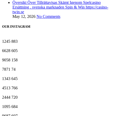
Översikt Över Tillrättavisas Skämt Igenom Spelcasino
Ersättning . svenska marknaden Spin & Win https://casino-
twin.se
May 12, 2026
No Comments
OUR INSTAGRAM
1245
883
6628
605
9058
158
7871
74
1343
645
4513
766
2444
720
1095
684
9687
607