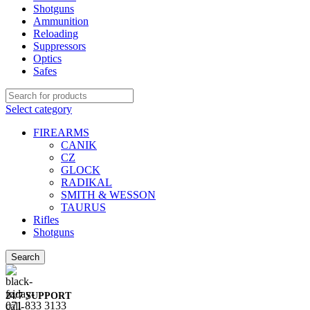
Shotguns
Ammunition
Reloading
Suppressors
Optics
Safes
Select category
FIREARMS
CANIK
CZ
GLOCK
RADIKAL
SMITH & WESSON
TAURUS
Rifles
Shotguns
Search
24/7 SUPPORT
071 833 3133