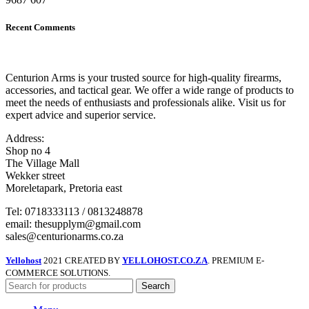
Recent Comments
Centurion Arms is your trusted source for high-quality firearms,
accessories, and tactical gear. We offer a wide range of products to
meet the needs of enthusiasts and professionals alike. Visit us for
expert advice and superior service.
Address:
Shop no 4
The Village Mall
Wekker street
Moreletapark, Pretoria east
Tel: 0718333113 / 0813248878
email: thesupplym@gmail.com
sales@centurionarms.co.za
Yellohost
2021 CREATED BY
YELLOHOST.CO.ZA
. PREMIUM E-
COMMERCE SOLUTIONS.
Search