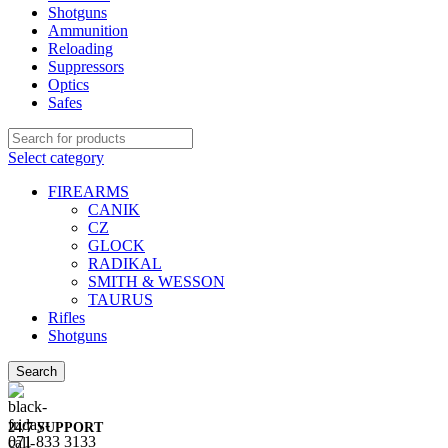
Shotguns
Ammunition
Reloading
Suppressors
Optics
Safes
Select category
FIREARMS
CANIK
CZ
GLOCK
RADIKAL
SMITH & WESSON
TAURUS
Rifles
Shotguns
Search
24/7 SUPPORT
071 833 3133