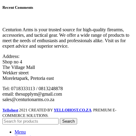
Recent Comments
Centurion Arms is your trusted source for high-quality firearms,
accessories, and tactical gear. We offer a wide range of products to
meet the needs of enthusiasts and professionals alike. Visit us for
expert advice and superior service.
Address:
Shop no 4
The Village Mall
Wekker street
Moreletapark, Pretoria east
Tel: 0718333113 / 0813248878
email: thesupplym@gmail.com
sales@centurionarms.co.za
Yellohost
2021 CREATED BY
YELLOHOST.CO.ZA
. PREMIUM E-
COMMERCE SOLUTIONS.
Search
Menu