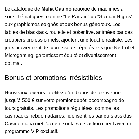
Le catalogue de
Mafia Casino
regorge de machines à
sous thématiques, comme “Le Parrain” ou “Sicilian Nights”,
aux graphismes soignés et aux bonus généreux. Les
tables de blackjack, roulette et poker live, animées par des
croupiers professionnels, ajoutent une touche réaliste. Les
jeux proviennent de fournisseurs réputés tels que NetEnt et
Microgaming, garantissant équité et divertissement
optimal.
Bonus et promotions irrésistibles
Nouveaux joueurs, profitez d’un bonus de bienvenue
jusqu’à 500 € sur votre premier dépôt, accompagné de
tours gratuits. Les promotions régulières, comme les
cashbacks hebdomadaires, fidélisent les parieurs assidus.
Casino mafia
met l’accent sur la satisfaction client avec un
programme VIP exclusif.