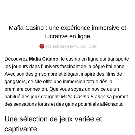
UNCATEGORIZED
Mafia Casino : une expérience immersive et
lucrative en ligne
Rajeshdevjee@gmail.com
Découvrez
Mafia Casino
, le casino en ligne qui transporte
les joueurs dans l’univers fascinant de la pègre italienne.
Avec son design sombre et élégant inspiré des films de
gangsters, ce site offre une immersion totale dès la
première connexion. Que vous soyez un novice ou un
habitué des jeux d’argent,
Mafia Casino France
sa promet
des sensations fortes et des gains potentiels alléchants.
Une sélection de jeux variée et
captivante