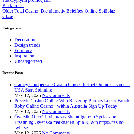
atrakcyjnymi promocjami
Back to list
Older
Total Casino: Die ultimativ Beléifteg Online Spillplaz
Close
Categories
Decoration
Design trends
Furniture
Inspiration
Uncategorized
Recent Posts
Gamey Compensate Casino Games Jeffbet Online Casino —
USA Start Spinning
May 12, 2026
No Comments
Precede Casino Online With Blistering Promos Lucky Brook
Roby Online Casino · within Australia Sign Up Today
May 12, 2026
No Comments
Översikt Över Tillrättavisas Skämt Igenom Spelcasino
Ersättning . svenska marknaden Spin & Win https://casino-
twin.se
May 12, 2026
No Comments