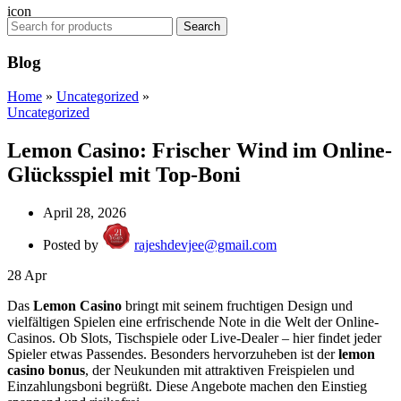
Search
Blog
Home
»
Uncategorized
»
Uncategorized
Lemon Casino: Frischer Wind im Online-
Glücksspiel mit Top-Boni
April 28, 2026
Posted by
rajeshdevjee@gmail.com
28
Apr
Das
Lemon Casino
bringt mit seinem fruchtigen Design und
vielfältigen Spielen eine erfrischende Note in die Welt der Online-
Casinos. Ob Slots, Tischspiele oder Live-Dealer – hier findet jeder
Spieler etwas Passendes. Besonders hervorzuheben ist der
lemon
casino bonus
, der Neukunden mit attraktiven Freispielen und
Einzahlungsboni begrüßt. Diese Angebote machen den Einstieg