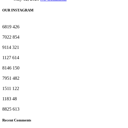
OUR INSTAGRAM
6819
426
7022
854
9114
321
1127
614
8146
150
7951
482
1511
122
1183
48
8825
613
Recent Comments