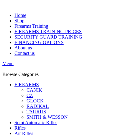
Home
Shop
Firearms Training
FIREARMS TRAINING PRICES
SECURITY GUARD TRAINING
FINANCING OPTIONS
About us
Contact us
Menu
Browse Categories
FIREARMS
CANIK
CZ
GLOCK
RADIKAL
TAURUS
SMITH & WESSON
Semi Automatic Rifles
Rifles
Air Rifles