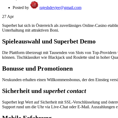
Posted by
rajeshdevjee@gmail.com
27
Apr
Superbet hat sich in Österreich als zuverlässiges Online-Casino etabli
Unterhaltung mit attraktiven Boni.
Spieleauswahl und Superbet Demo
Die Plattform überzeugt mit Tausenden von Slots von Top-Providern 
können. Tischklassiker wie Blackjack und Roulette sind in hoher Qual
Bonusse und Promotionen
Neukunden erhalten einen Willkommensbonus, der den Einstieg versüß
Sicherheit und
superbet contact
Superbet legt Wert auf Sicherheit mit SSL-Verschlüsselung und österr
Support rund um die Uhr via Live-Chat oder E-Mail. Auszahlungen er
Mobile Erfahrung