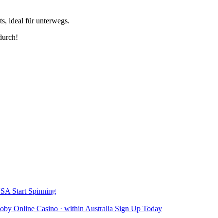
s, ideal für unterwegs.
 durch!
SA Start Spinning
oby Online Casino · within Australia Sign Up Today