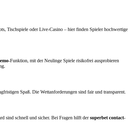
lots, Tischspiele oder Live-Casino – hier finden Spieler hochwertige
demo
-Funktion, mit der Neulinge Spiele risikofrei ausprobieren
ng.
ristigen Spaß. Die Wettanforderungen sind fair und transparent.
 sind schnell und sicher. Bei Fragen hilft der
superbet contact
-