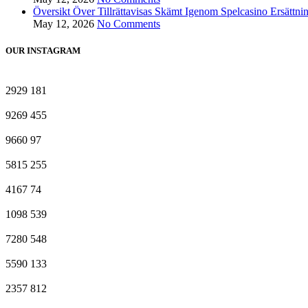
Översikt Över Tillrättavisas Skämt Igenom Spelcasino Ersättni
May 12, 2026
No Comments
OUR INSTAGRAM
2929
181
9269
455
9660
97
5815
255
4167
74
1098
539
7280
548
5590
133
2357
812