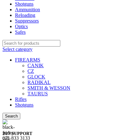
Shotguns
Ammunition
Reloading
Suppressors
Optics
Safes
Select category
FIREARMS
CANIK
CZ
GLOCK
RADIKAL
SMITH & WESSON
TAURUS
Rifles
Shotguns
Search
24/7 SUPPORT
071 833 3133