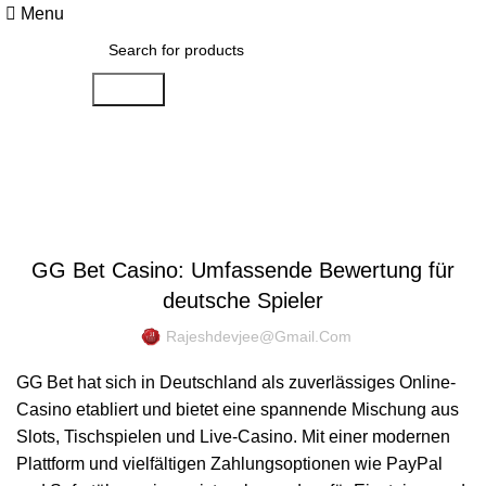
Menu
Search
Blog
UNCATEGORIZED
GG Bet Casino: Umfassende Bewertung für
deutsche Spieler
Rajeshdevjee@gmail.com
GG Bet hat sich in Deutschland als zuverlässiges Online-
Casino etabliert und bietet eine spannende Mischung aus
Slots, Tischspielen und Live-Casino. Mit einer modernen
Plattform und vielfältigen Zahlungsoptionen wie PayPal