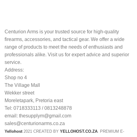
Centurion Arms is your trusted source for high-quality
firearms, accessories, and tactical gear. We offer a wide
range of products to meet the needs of enthusiasts and
professionals alike. Visit us for expert advice and superior
service.
Address:
Shop no 4
The Village Mall
Wekker street
Moreletapark, Pretoria east
Tel: 0718333113 / 0813248878
email: thesupplym@gmail.com
sales@centurionarms.co.za
Yellohost
2021 CREATED BY
YELLOHOST.CO.ZA
. PREMIUM E-