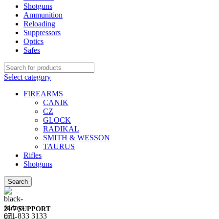
Shotguns
Ammunition
Reloading
Suppressors
Optics
Safes
Select category
FIREARMS
CANIK
CZ
GLOCK
RADIKAL
SMITH & WESSON
TAURUS
Rifles
Shotguns
Search
24/7 SUPPORT
071 833 3133