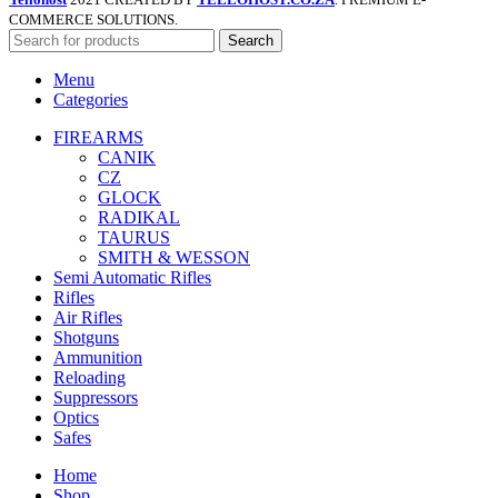
COMMERCE SOLUTIONS.
Search
Menu
Categories
FIREARMS
CANIK
CZ
GLOCK
RADIKAL
TAURUS
SMITH & WESSON
Semi Automatic Rifles
Rifles
Air Rifles
Shotguns
Ammunition
Reloading
Suppressors
Optics
Safes
Home
Shop